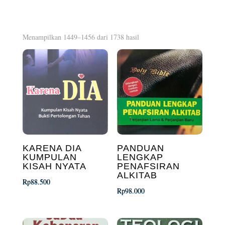
Diurutkan
Menampilkan 1449–1456 dari 1738 hasil
menurut
yang
terbaru
KARENA DIA
PANDUAN
KUMPULAN
LENGKAP
KISAH NYATA
PENAFSIRAN
ALKITAB
Rp
88.500
Rp
98.000