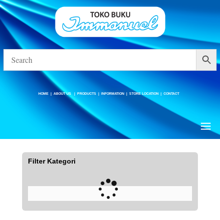
HOME
|
ABOUT US
|
PRODUCTS
|
INFORMATION
|
STORE LOCATION
|
CONTACT
HOME
|
ABOUT US
|
PRODUCTS
|
INFORMATION
|
STORE LOCATION
|
CONTACT
Buku/Book
Filter Kategori