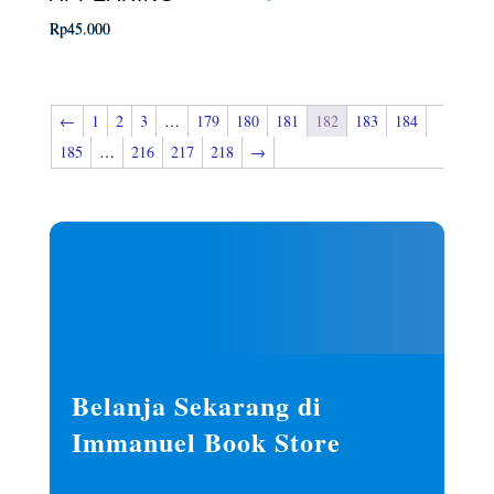
Rp
45.000
←
1
2
3
…
179
180
181
182
183
184
185
…
216
217
218
→
Belanja Sekarang di
Immanuel Book Store