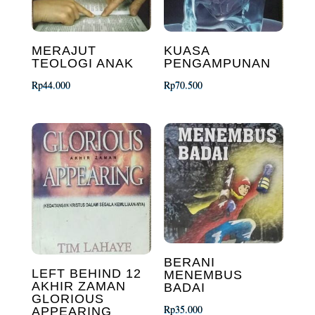
MERAJUT
KUASA
TEOLOGI ANAK
PENGAMPUNAN
Rp
44.000
Rp
70.500
BERANI
LEFT BEHIND 12
MENEMBUS
AKHIR ZAMAN
BADAI
GLORIOUS
Rp
35.000
APPEARING