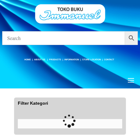
HOME
|
ABOUT US
|
PRODUCTS
|
INFORMATION
|
STORE LOCATION
|
CONTACT
HOME
|
ABOUT US
|
PRODUCTS
|
INFORMATION
|
STORE LOCATION
|
CONTACT
Barang
Filter Kategori