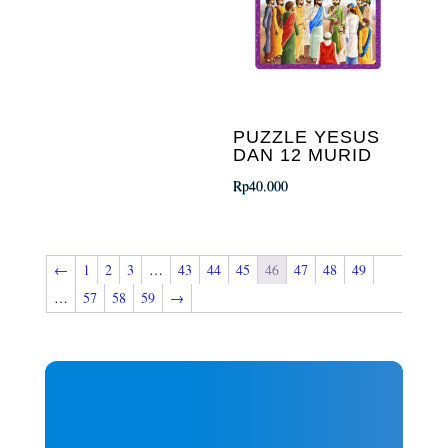
PUZZLE YESUS
DAN 12 MURID
Rp
40.000
←
1
2
3
…
43
44
45
46
47
48
49
…
57
58
59
→