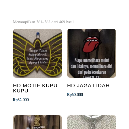
Diurutkan
Menampilkan 361–368 dari 469 hasil
menurut
yang
terbaru
HD MOTIF KUPU
HD JAGA LIDAH
KUPU
Rp
60.000
Rp
62.000